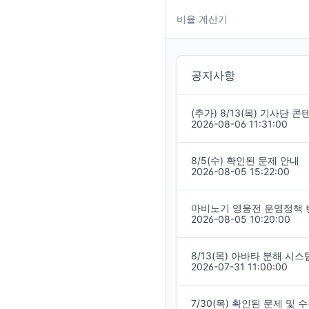
오늘 하루.GG
비율 계산기
대시보드
공지사항
캐릭터 정보 조회
인챈트 정보 조회
(추가) 8/13(목) 기사단 
2026-08-06 11:31:00
거래소 정보 조회
8/5(수) 확인된 문제 안내
랭킹 정보 조회
2026-08-05 15:22:00
공식 홈페이지
마비노기 영웅전 운영정책 
2026-08-05 10:20:00
8/13(목) 아바타 분해 시
2026-07-31 11:00:00
7/30(목) 확인된 문제 및 