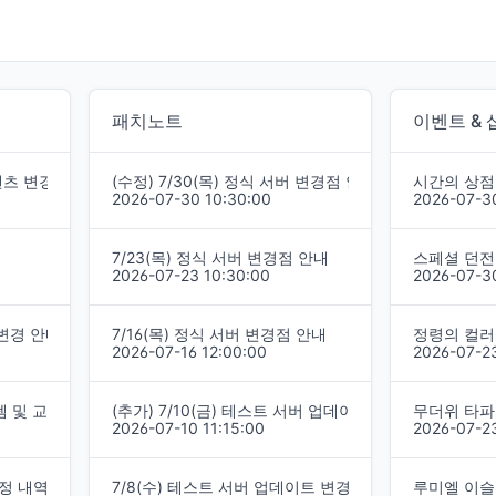
패치노트
이벤트 & 
콘텐츠 변경 사전 안내
(수정) 7/30(목) 정식 서버 변경점 안내
시간의 상점
2026-07-30 10:30:00
7/23(목) 정식 서버 변경점 안내
스페셜 던전
2026-07-23 10:30:00
변경 안내
7/16(목) 정식 서버 변경점 안내
정령의 컬러
2026-07-16 12:00:00
스템 및 교환상점 사전 안내
(추가) 7/10(금) 테스트 서버 업데이트 변경점 안내
무더위 타파!
2026-07-10 11:15:00
수정 내역 안내
7/8(수) 테스트 서버 업데이트 변경점 안내
루미엘 이슬