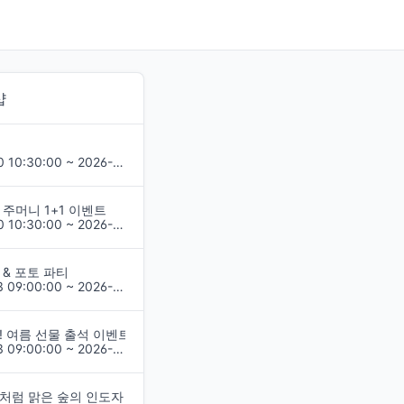
샵
2026-07-30 10:30:00 ~ 2026-09-10 09:00:00
 주머니 1+1 이벤트
2026-07-30 10:30:00 ~ 2026-08-13 09:00:00
 & 포토 파티
2026-07-23 09:00:00 ~ 2026-08-20 09:00:00
 여름 선물 출석 이벤트!
2026-07-23 09:00:00 ~ 2026-08-20 09:00:00
처럼 맑은 숲의 인도자