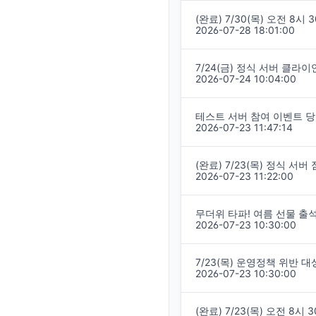
(완료) 7/30(목) 오전 8시
2026-07-28 18:01:00
7/24(금) 정식 서버 클라
2026-07-24 10:04:00
테스트 서버 참여 이벤트 당
2026-07-23 11:47:14
(완료) 7/23(목) 정식 서
2026-07-23 11:22:00
무더위 타파! 여름 선물 출석
2026-07-23 10:30:00
7/23(목) 운영정책 위반 
2026-07-23 10:30:00
(완료) 7/23(목) 오전 8시