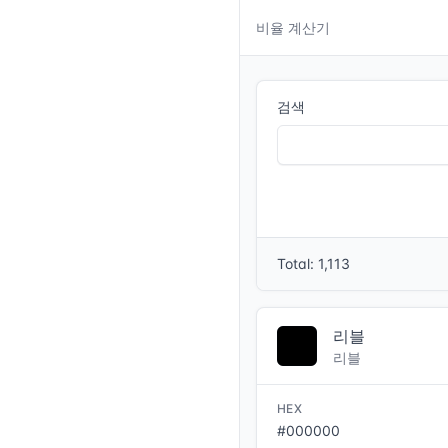
오늘 하루.GG
비율 계산기
대시보드
검색
NPC 상점 조회
경매장 정보 조회
거대한 외침의 뿔피리 내역 조회
염색 색상 정보
Total: 1,113
공식 홈페이지
리블
리블
HEX
#000000